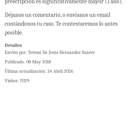
prescripción es significativamente mayor (1 año).
Déjanos un comentario, o envíanos un email
contándonos tu caso. Te contestaremos lo antes
posible.
Detalles
Escrito por:
Yeremi De Jesús Hernández Suárez
Publicado: 08 May 2018
Última actualización: 24 Abril 2026
Visitas: 7029
Artículo anterior: Agosto el mes de las reclamaciones por despido
Artículo siguiente: ¿Qué pasa si firmo el finiquito?
Anterior
Siguiente